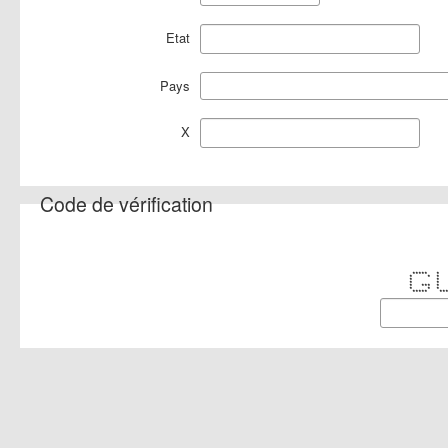
Etat
Pays
X
Code de vérification
***** *
* * *
* * *
* * 
* *** 
* * *
***** 