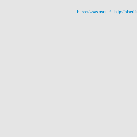
https://www.asnr.fr/
|
http://siseri.i