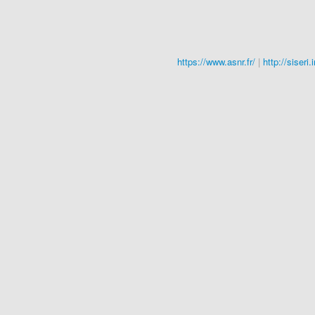
https://www.asnr.fr/
|
http://siseri.i